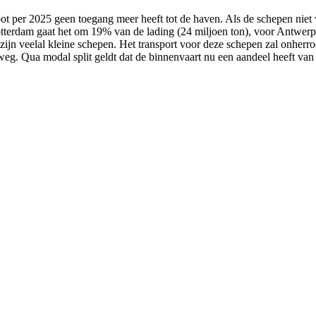
loot per 2025 geen toegang meer heeft tot de haven. Als de schepen n
Rotterdam gaat het om 19% van de lading (24 miljoen ton), voor Antwe
ijn veelal kleine schepen. Het transport voor deze schepen zal onherr
weg. Qua modal split geldt dat de binnenvaart nu een aandeel heeft va