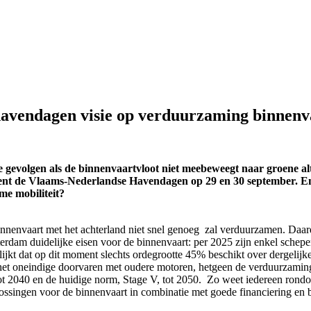
havendagen visie op verduurzaming binnenv
e gevolgen als de binnenvaartvloot niet meebeweegt naar groene a
event de Vlaams-Nederlandse Havendagen op 29 en 30 september. En
e mobiliteit?
innenvaart met het achterland niet snel genoeg zal verduurzamen. Daar
tterdam duidelijke eisen voor de binnenvaart: per 2025 zijn enkel sc
blijkt dat op dit moment slechts ordegrootte 45% beschikt over dergel
n het oneindige doorvaren met oudere motoren, hetgeen de verduurzamin
 2040 en de huidige norm, Stage V, tot 2050. Zo weet iedereen rondo
ossingen voor de binnenvaart in combinatie met goede financiering e