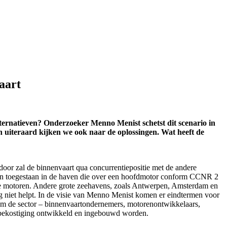
aart
lternatieven? Onderzoeker Menno Menist schetst dit scenario in
 uiteraard kijken we ook naar de oplossingen. Wat heeft de
door zal de binnenvaart qua concurrentiepositie met de andere
hepen toegestaan in de haven die over een hoofdmotor conform CCNR 2
ijke motoren. Andere grote zeehavens, zoals Antwerpen, Amsterdam en
g niet helpt. In de visie van Menno Menist komen er eindtermen voor
m de sector – binnenvaartondernemers, motorenontwikkelaars,
n bekostiging ontwikkeld en ingebouwd worden.