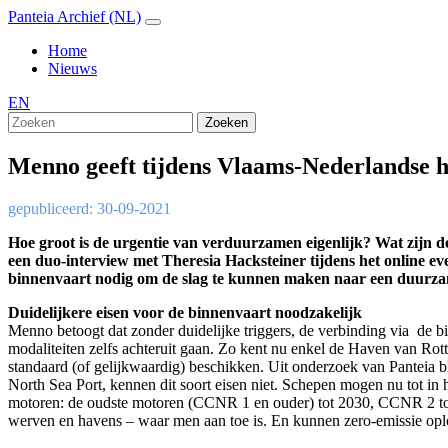
Panteia Archief (NL)
Home
Nieuws
EN
Zoeken
Menno geeft tijdens Vlaams-Nederlandse 
gepubliceerd: 30-09-2021
Hoe groot is de urgentie van verduurzamen eigenlijk? Wat zijn d
een duo-interview met Theresia Hacksteiner tijdens het online 
binnenvaart nodig om de slag te kunnen maken naar een duurzam
Duidelijkere eisen voor de binnenvaart noodzakelijk
Menno betoogt dat zonder duidelijke triggers, de verbinding via de b
modaliteiten zelfs achteruit gaan. Zo kent nu enkel de Haven van Ro
standaard (of gelijkwaardig) beschikken. Uit onderzoek van Panteia 
North Sea Port, kennen dit soort eisen niet. Schepen mogen nu tot i
motoren: de oudste motoren (CCNR 1 en ouder) tot 2030, CCNR 2 tot
werven en havens – waar men aan toe is. En kunnen zero-emissie opl