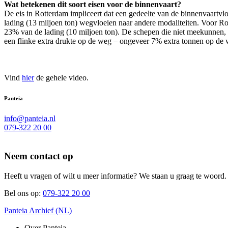
Wat betekenen dit soort eisen voor de binnenvaart?
De eis in Rotterdam impliceert dat een gedeelte van de binnenvaartv
lading (13 miljoen ton) wegvloeien naar andere modaliteiten. Voor 
23% van de lading (10 miljoen ton). De schepen die niet meekunnen, z
een flinke extra drukte op de weg – ongeveer 7% extra tonnen op de 
Vind
hier
de gehele video.
Panteia
info@panteia.nl
079-322 20 00
Neem contact op
Heeft u vragen of wilt u meer informatie? We staan u graag te woord.
Bel ons op:
079-322 20 00
Panteia Archief (NL)
Over Panteia