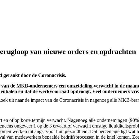
rugloop van nieuwe orders en opdrachten
 geraakt door de Coronacrisis.
de van de MKB-ondernemers een omzetdaling verwacht in de maande
nhalen en dat de werkvoorraad opdroogt. Veel ondernemers vrezen
rzoek uit naar de impact van de Coronacrisis in nagenoeg alle MKB-b
 en of op korte termijn verwacht. Nagenoeg alle ondernemingen (90%)
neens ongeveer 1 op de 3 ervaart of verwacht ernstige liquiditeitspro
komen werken uit angst voor hun gezondheid. Dat percentage ligt wat 
al van medewerkers bepaalde bedrijfsprocessen in de knel komen. Zoals 