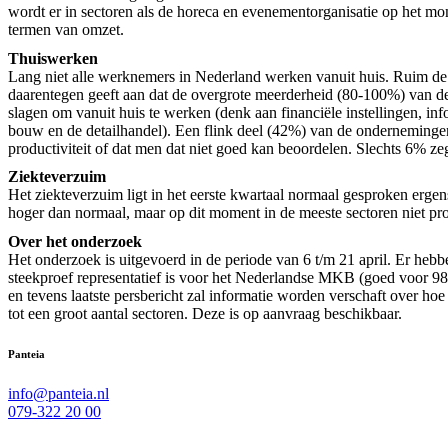
wordt er in sectoren als de horeca en evenementorganisatie op het mo
termen van omzet.
Thuiswerken
Lang niet alle werknemers in Nederland werken vanuit huis. Ruim de
daarentegen geeft aan dat de overgrote meerderheid (80-100%) van d
slagen om vanuit huis te werken (denk aan financiële instellingen, in
bouw en de detailhandel). Een flink deel (42%) van de ondernemingen g
productiviteit of dat men dat niet goed kan beoordelen. Slechts 6% zegt 
Ziekteverzuim
Het ziekteverzuim ligt in het eerste kwartaal normaal gesproken ergen
hoger dan normaal, maar op dit moment in de meeste sectoren niet probl
Over het onderzoek
Het onderzoek is uitgevoerd in de periode van 6 t/m 21 april. Er heb
steekproef representatief is voor het Nederlandse MKB (goed voor 98
en tevens laatste persbericht zal informatie worden verschaft over ho
tot een groot aantal sectoren. Deze is op aanvraag beschikbaar.
Panteia
info@panteia.nl
079-322 20 00