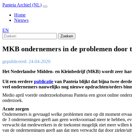
Panteia Archief (NL)
Home
Nieuws
EN
Zoeken
MKB ondernemers in de problemen door te
gepubliceerd: 24-04-2020
Het Nederlandse Midden- en Kleinbedrijf (MKB) wordt zeer hard
Uit een eerdere
publicatie
van Panteia blijkt dat bijna twee der
veel ondernemers nauwelijks nog nieuwe opdrachten/orders binne
Medio april voerde onderzoeksbureau Panteia een groot online onde
onderzoek.
Acute zorgen
Ondernemers is gevraagd welke problemen men op dit moment ervaart
de 3 ondernemingen geeft aan geen werkvoorraad meer te hebben, eve
verwacht dat medewerkers in de toekomst mogelijk niet meer willen 
van de ondernemingen geeft aan dat men verwacht dat door ziekte/uitv