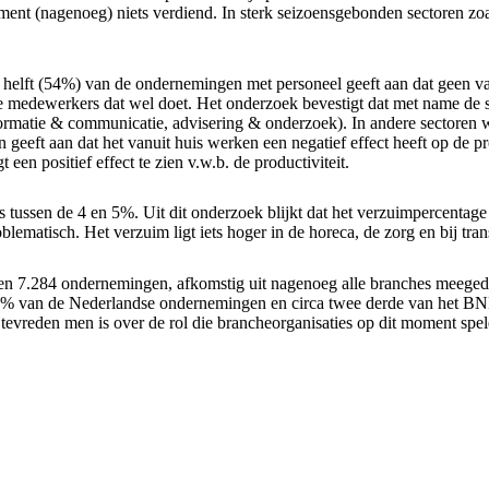
ment (nagenoeg) niets verdiend. In sterk seizoensgebonden sectoren zoa
 helft (54%) van de ondernemingen met personeel geeft aan dat geen 
e medewerkers dat wel doet. Het onderzoek bevestigt dat met name de 
formatie & communicatie, advisering & onderzoek). In andere sectoren w
eeft aan dat het vanuit huis werken een negatief effect heeft op de pro
een positief effect te zien v.w.b. de productiviteit.
s tussen de 4 en 5%. Uit dit onderzoek blijkt dat het verzuimpercentag
ematisch. Het verzuim ligt iets hoger in de horeca, de zorg en bij trans
ben 7.284 ondernemingen, afkomstig uit nagenoeg alle branches meegeda
% van de Nederlandse ondernemingen en circa twee derde van het BNP).
e tevreden men is over de rol die brancheorganisaties op dit moment spe