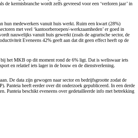
ls de kermisbranche wordt zelfs gevreesd voor een ‘verloren jaar’ in
van hun medewerkers vanuit huis werkt. Ruim een kwart (28%)
sectoren met veel ‘kantoorberoepen/-werkzaamheden’ er goed in
ordt nauwelijks vanuit huis gewerkt (zoals de agrarische sector, de
ductiviteit Eveneens 42% geeft aan dat dit geen effect heeft op de
e bij het MKB op dit moment rond de 6% ligt. Dat is weliswaar iets
port en relatief iets lager in de bouw en de dienstverlening.
an. De data zijn gewogen naar sector en bedrijfsgrootte zodat de
 Panteia heeft eerder over dit onderzoek gepubliceerd. In een derde
len. Panteia beschikt eveneens over gedetailleerde info met betrekking