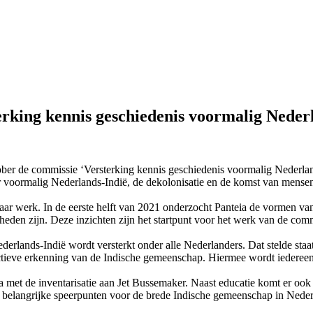
terking kennis geschiedenis voormalig Neder
ber de commissie ‘Versterking kennis geschiedenis voormalig Nederlan
er voormalig Nederlands-Indië, de dekolonisatie en de komst van mense
aar werk. In de eerste helft van 2021 onderzocht Panteia de vormen van 
kheden zijn. Deze inzichten zijn het startpunt voor het werk van de c
derlands-Indië wordt versterkt onder alle Nederlanders. Dat stelde staa
ectieve erkenning van de Indische gemeenschap. Hiermee wordt iedereen
 met de inventarisatie aan Jet Bussemaker. Naast educatie komt er ook 
belangrijke speerpunten voor de brede Indische gemeenschap in Nederl