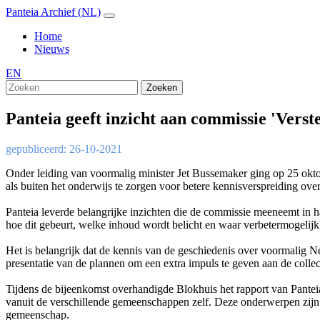
Panteia Archief (NL)
Home
Nieuws
EN
Zoeken
Panteia geeft inzicht aan commissie 'Vers
gepubliceerd: 26-10-2021
Onder leiding van voormalig minister Jet Bussemaker ging op 25 okto
als buiten het onderwijs te zorgen voor betere kennisverspreiding ov
Panteia leverde belangrijke inzichten die de commissie meeneemt in h
hoe dit gebeurt, welke inhoud wordt belicht en waar verbetermogelij
Het is belangrijk dat de kennis van de geschiedenis over voormalig Ne
presentatie van de plannen om een extra impuls te geven aan de coll
Tijdens de bijeenkomst overhandigde Blokhuis het rapport van Panteia
vanuit de verschillende gemeenschappen zelf. Deze onderwerpen zijn 
gemeenschap.