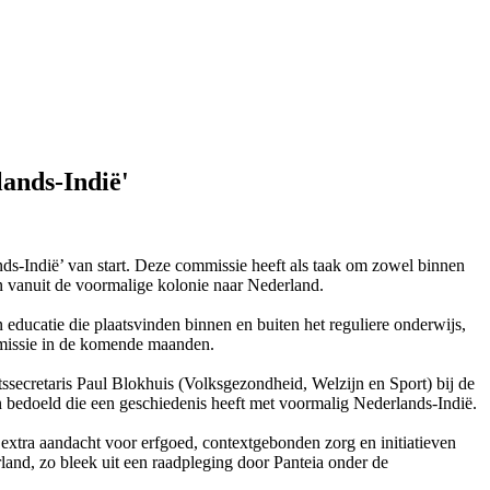
lands-Indië'
ds-Indië’ van start. Deze commissie heeft als taak om zowel binnen
n vanuit de voormalige kolonie naar Nederland.
educatie die plaatsvinden binnen en buiten het reguliere onderwijs,
ommissie in de komende maanden.
tssecretaris Paul Blokhuis (Volksgezondheid, Welzijn en Sport) bij de
 bedoeld die een geschiedenis heeft met voormalig Nederlands-Indië.
extra aandacht voor erfgoed, contextgebonden zorg en initiatieven
and, zo bleek uit een raadpleging door Panteia onder de