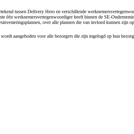
rtekend tussen Delivery Hero en verschillende werknemersvertegenwo
inste één werknemersvertegenwoordiger heeft binnen de SE-Ondernemi
of desinvesteringsplannen, over alle plannen die van invloed kunnen zij
oo wordt aangeboden voor alle bezorgers die zijn ingelogd op hun bezorg