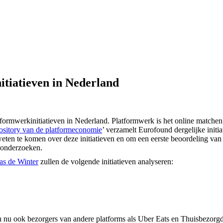
itiatieven in Nederland
ormwerkinitiatieven in Nederland. Platformwerk is het online matchen 
ository van de platformeconomie
’ verzamelt Eurofound dergelijke initia
ten te komen over deze initiatieven en om een ​​eerste beoordeling van hu
l onderzoeken.
s de Winter
zullen de volgende initiatieven analyseren:
ch nu ook bezorgers van andere platforms als Uber Eats en Thuisbezorgd