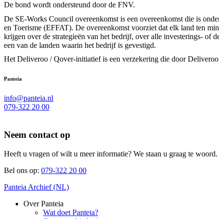
De bond wordt ondersteund door de FNV.
De SE-Works Council overeenkomst is een overeenkomst die is onde
en Toerisme (EFFAT). De overeenkomst voorziet dat elk land ten m
krijgen over de strategieën van het bedrijf, over alle investerings- 
een van de landen waarin het bedrijf is gevestigd.
Het Deliveroo / Qover-initiatief is een verzekering die door Deliver
Panteia
info@panteia.nl
079-322 20 00
Neem contact op
Heeft u vragen of wilt u meer informatie? We staan u graag te woord.
Bel ons op:
079-322 20 00
Panteia Archief (NL)
Over Panteia
Wat doet Panteia?