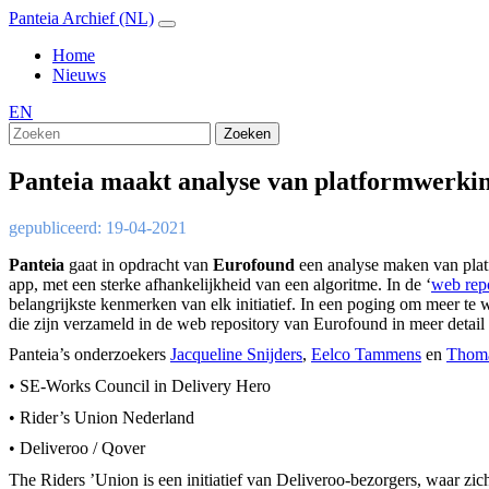
Panteia Archief (NL)
Home
Nieuws
EN
Zoeken
Panteia maakt analyse van platformwerkin
gepubliceerd: 19-04-2021
Panteia
gaat in opdracht van
Eurofound
een analyse maken van platf
app, met een sterke afhankelijkheid van een algoritme. In de ‘
web rep
belangrijkste kenmerken van elk initiatief. In een poging om meer te we
die zijn verzameld in de web repository van Eurofound in meer detai
Panteia’s onderzoekers
Jacqueline Snijders
,
Eelco Tammens
en
Thoma
• SE-Works Council in Delivery Hero
• Rider’s Union Nederland
• Deliveroo / Qover
The Riders ’Union is een initiatief van Deliveroo-bezorgers, waar zi