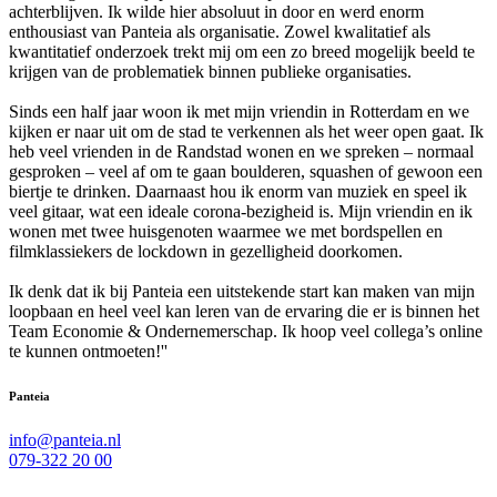
achterblijven. Ik wilde hier absoluut in door en werd enorm
enthousiast van Panteia als organisatie. Zowel kwalitatief als
kwantitatief onderzoek trekt mij om een zo breed mogelijk beeld te
krijgen van de problematiek binnen publieke organisaties.
Sinds een half jaar woon ik met mijn vriendin in Rotterdam en we
kijken er naar uit om de stad te verkennen als het weer open gaat. Ik
heb veel vrienden in de Randstad wonen en we spreken – normaal
gesproken – veel af om te gaan boulderen, squashen of gewoon een
biertje te drinken. Daarnaast hou ik enorm van muziek en speel ik
veel gitaar, wat een ideale corona-bezigheid is. Mijn vriendin en ik
wonen met twee huisgenoten waarmee we met bordspellen en
filmklassiekers de lockdown in gezelligheid doorkomen.
Ik denk dat ik bij Panteia een uitstekende start kan maken van mijn
loopbaan en heel veel kan leren van de ervaring die er is binnen het
Team Economie & Ondernemerschap. Ik hoop veel collega’s online
te kunnen ontmoeten!''
Panteia
info@panteia.nl
079-322 20 00